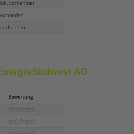
dukt vorhanden
vorhanden
t vorhanden
EnergieSüdwest AG
Bewertung