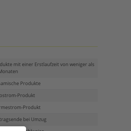
dukte mit einer Erstlaufzeit von weniger als
Monaten
amische Produkte
ostrom-Produkt
mestrom-Produkt
tragsende bei Umzug