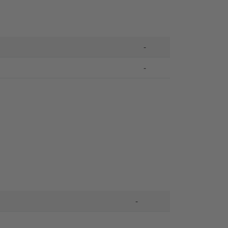
-
-
-