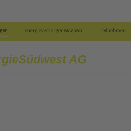
ger
Energieversorger Magazin
Teilnehmen
rgieSüdwest AG