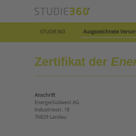
STUDIE360
Ausgezeichnete Versor
Zertifikat der
Ene
Anschrift
EnergieSüdwest AG
Industriestr. 18
76829 Landau