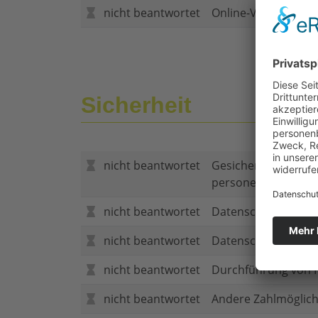
nicht beantwortet
Online-Vertragsabs
Sicherheit
nicht beantwortet
Gesicherte Verbind
personenbezogene
nicht beantwortet
Datenschutzerklär
nicht beantwortet
Datenschutzerkläru
nicht beantwortet
Durchführung von P
nicht beantwortet
Andere Zahlmöglich