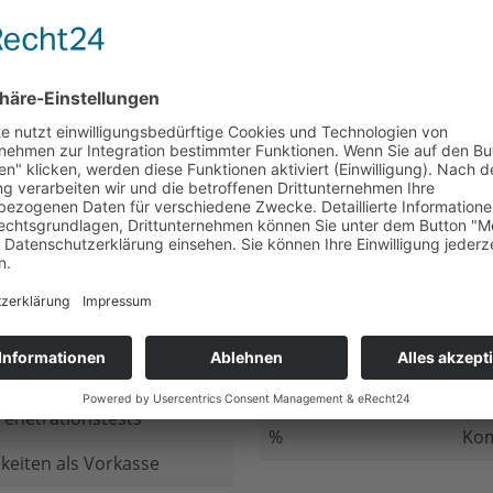
nicht beantwortet
Meh
chluss
nicht beantwortet
Ged
ung bei
nicht beantwortet
Gib
n Daten
nicht beantwortet
Inv
ung
nicht beantwortet
Ges
ng im Internet
nicht beantwortet
Fir
enetrationstests
%
Kom
keiten als Vorkasse