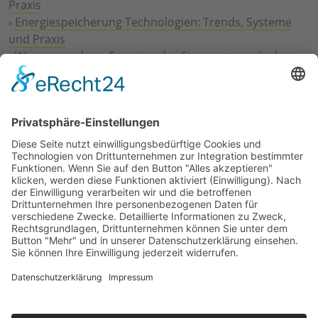
Praxis
›
Energiespeicherung Technologien: Trends, Systeme
und Praxis
›
Wie erneuerbare Energien das Stromnetz verändern
›
Digitalisierung Energiewirtschaft: Effizienz, Netze und
Prozesse
›
Elektromobilität Energie: Chancen, Netze und
Geschäftsmodelle
›
Vorstandswechsel Westenergie: Böddeling übernimmt
befristet
›
Wasserstoff-Hochlauf: Dialog, Infrastruktur und
konkrete Schritte
›
Solaranlage Regenbogenfarben: FC St. Pauli und
LichtBlick installieren erste weltweite Anlage
Jetzt an der STUDIE360 teilnehmen
Wir möchten Transparenz mit einheitlichen Kriterien
schaffen und Hürden abbauen, deshalb ist uns Ihre
kostenlose Teilnahme wichtig. Die Ergebnisse werden