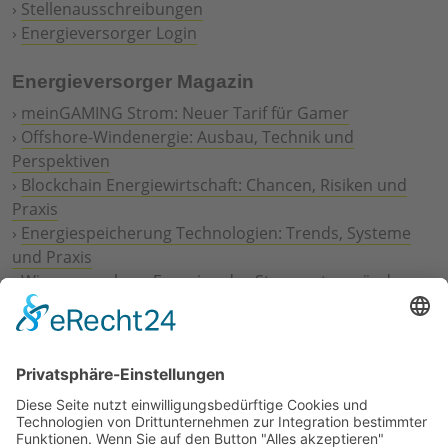
›
Stellenausschreibungen
›
Energieversorger Login
Energieversorger Magazin
›
meinGAMING Strom: Neuer Tarif für Gamer
›
Offshore-Windenergie: Ausbau, Technik und
Perspektiven
›
Blockchain Energiewirtschaft: Chancen, Risiken und
Praxis
›
Energiespeicherung Technologien: Trends, Systeme
und Praxis
›
Wie erneuerbare Energien das Stromnetz verändern
›
Digitalisierung Energiewirtschaft: Effizienz, Netze und
Prozesse
›
Elektromobilität Energie: Chancen, Netze und
Geschäftsmodelle
›
Vorstandswechsel Westenergie: Böddeling übernimmt
befristet