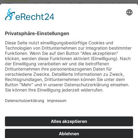
›
Wie erneuerbare Energien das Stromnetz verändern
›
Digitalisierung Energiewirtschaft: Effizienz, Netze und
Prozesse
›
Elektromobilität Energie: Chancen, Netze und
Geschäftsmodelle
›
Vorstandswechsel Westenergie: Böddeling übernimmt
befristet
›
Wasserstoff-Hochlauf: Dialog, Infrastruktur und
konkrete Schritte
›
Solaranlage Regenbogenfarben: FC St. Pauli und
LichtBlick installieren erste weltweite Anlage
Jetzt an der STUDIE360 teilnehmen
Wir möchten Transparenz mit einheitlichen Kriterien
schaffen und Hürden abbauen, deshalb ist uns Ihre
kostenlose Teilnahme wichtig. Die Ergebnisse werden
umgehend nach Teilnahme und Auswertung auf
unserer Webseite zur Verfügung gestellt.