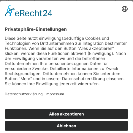
›
Wie erneuerbare Energien das Stromnetz verändern
›
Digitalisierung Energiewirtschaft: Effizienz, Netze und
Prozesse
›
Elektromobilität Energie: Chancen, Netze und
Geschäftsmodelle
›
Vorstandswechsel Westenergie: Böddeling übernimmt
befristet
›
Wasserstoff-Hochlauf: Dialog, Infrastruktur und
konkrete Schritte
›
Solaranlage Regenbogenfarben: FC St. Pauli und
LichtBlick installieren erste weltweite Anlage
Jetzt an der STUDIE360 teilnehmen
Wir möchten Transparenz mit einheitlichen Kriterien
schaffen und Hürden abbauen, deshalb ist uns Ihre
kostenlose Teilnahme wichtig. Die Ergebnisse werden
umgehend nach Teilnahme und Auswertung auf
unserer Webseite zur Verfügung gestellt.