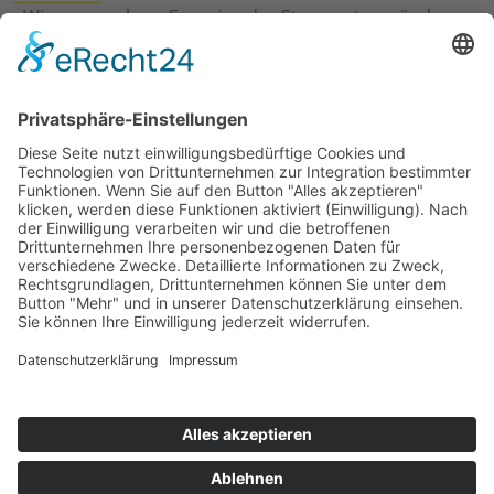
›
Wie erneuerbare Energien das Stromnetz verändern
›
Digitalisierung Energiewirtschaft: Effizienz, Netze und
Prozesse
›
Elektromobilität Energie: Chancen, Netze und
Geschäftsmodelle
›
Vorstandswechsel Westenergie: Böddeling übernimmt
befristet
›
Wasserstoff-Hochlauf: Dialog, Infrastruktur und
konkrete Schritte
›
Solaranlage Regenbogenfarben: FC St. Pauli und
LichtBlick installieren erste weltweite Anlage
Jetzt an der STUDIE360 teilnehmen
Wir möchten Transparenz mit einheitlichen Kriterien
schaffen und Hürden abbauen, deshalb ist uns Ihre
kostenlose Teilnahme wichtig. Die Ergebnisse werden
umgehend nach Teilnahme und Auswertung auf
unserer Webseite zur Verfügung gestellt.