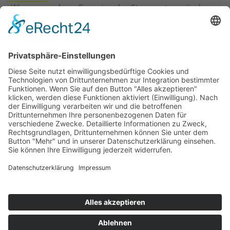
›
Wie erneuerbare Energien das Stromnetz verändern
›
Digitalisierung Energiewirtschaft: Effizienz, Netze und
Prozesse
›
Elektromobilität Energie: Chancen, Netze und
Geschäftsmodelle
›
Vorstandswechsel Westenergie: Böddeling übernimmt
befristet
›
Wasserstoff-Hochlauf: Dialog, Infrastruktur und
konkrete Schritte
›
Solaranlage Regenbogenfarben: FC St. Pauli und
LichtBlick installieren erste weltweite Anlage
Jetzt an der STUDIE360 teilnehmen
Wir möchten Transparenz mit einheitlichen Kriterien
schaffen und Hürden abbauen, deshalb ist uns Ihre
kostenlose Teilnahme wichtig. Die Ergebnisse werden
umgehend nach Teilnahme und Auswertung auf
unserer Webseite zur Verfügung gestellt.