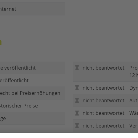
nternet
n
e veröffentlicht
nicht beantwortet
Pro
12 
eröffentlicht
nicht beantwortet
Dyn
echt bei Preiserhöhungen
nicht beantwortet
Aut
storischer Preise
nicht beantwortet
Wär
age
nicht beantwortet
Ver