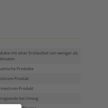
dukte mit einer Erstlaufzeit von weniger als
Monaten
amische Produkte
ostrom-Produkt
mestrom-Produkt
tragsende bei Umzug