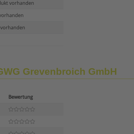
dukt vorhanden
vorhanden
t vorhanden
 GWG Grevenbroich GmbH
Bewertung