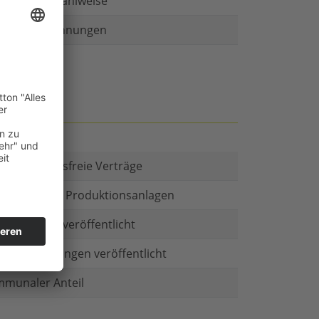
r als eine Zahlweise
ruckte Rechnungen
t es Kautionsfreie Verträge
estitionen in Produktionsanlagen
chäftsform veröffentlicht
menbeteiligungen veröffentlicht
munaler Anteil