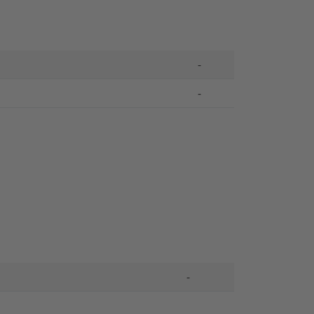
-
-
-