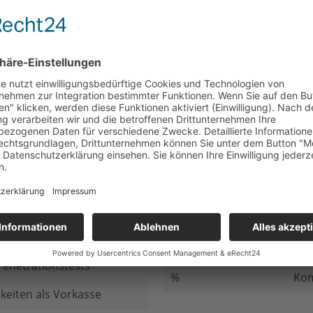
nicht beantwortet
Meh
chluss
nicht beantwortet
Ged
ung bei
nicht beantwortet
Gib
n Daten
nicht beantwortet
Inv
ung
nicht beantwortet
Ges
ng im Internet
nicht beantwortet
Fir
enetrationstests
%
Kom
keiten als Vorkasse