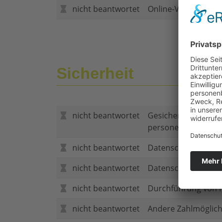
nicht beantwortet
Online-Vertragsabs
Sicherheit
nicht beantwortet
Gesicherte Verbind
personenbezogene
nicht beantwortet
Datenschutzerklär
nicht beantwortet
Datenschutzerkläru
nicht beantwortet
Durchführung von P
nicht beantwortet
Andere Zahlmöglich