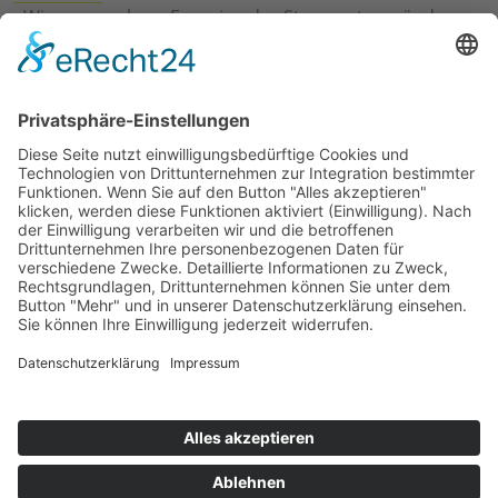
›
Wie erneuerbare Energien das Stromnetz verändern
›
Digitalisierung Energiewirtschaft: Effizienz, Netze und
Prozesse
›
Elektromobilität Energie: Chancen, Netze und
Geschäftsmodelle
›
Vorstandswechsel Westenergie: Böddeling übernimmt
befristet
›
Wasserstoff-Hochlauf: Dialog, Infrastruktur und
konkrete Schritte
›
Solaranlage Regenbogenfarben: FC St. Pauli und
LichtBlick installieren erste weltweite Anlage
Jetzt an der STUDIE360 teilnehmen
Wir möchten Transparenz mit einheitlichen Kriterien
schaffen und Hürden abbauen, deshalb ist uns Ihre
kostenlose Teilnahme wichtig. Die Ergebnisse werden
umgehend nach Teilnahme und Auswertung auf
unserer Webseite zur Verfügung gestellt.