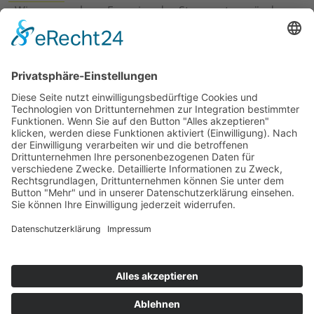
›
Wie erneuerbare Energien das Stromnetz verändern
›
Digitalisierung Energiewirtschaft: Effizienz, Netze und
Prozesse
›
Elektromobilität Energie: Chancen, Netze und
Geschäftsmodelle
›
Vorstandswechsel Westenergie: Böddeling übernimmt
befristet
›
Wasserstoff-Hochlauf: Dialog, Infrastruktur und
konkrete Schritte
›
Solaranlage Regenbogenfarben: FC St. Pauli und
LichtBlick installieren erste weltweite Anlage
Jetzt an der STUDIE360 teilnehmen
Wir möchten Transparenz mit einheitlichen Kriterien
schaffen und Hürden abbauen, deshalb ist uns Ihre
kostenlose Teilnahme wichtig. Die Ergebnisse werden
umgehend nach Teilnahme und Auswertung auf
unserer Webseite zur Verfügung gestellt.