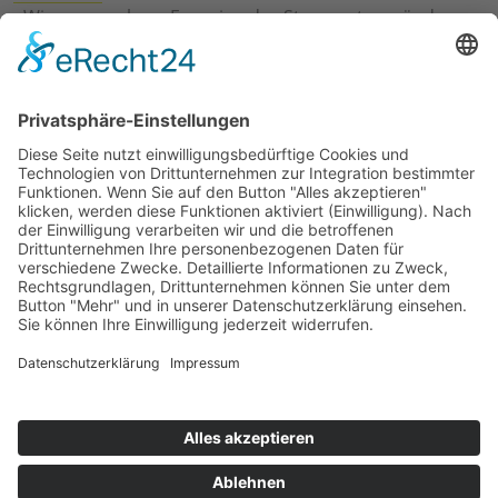
›
Wie erneuerbare Energien das Stromnetz verändern
›
Digitalisierung Energiewirtschaft: Effizienz, Netze und
Prozesse
›
Elektromobilität Energie: Chancen, Netze und
Geschäftsmodelle
›
Vorstandswechsel Westenergie: Böddeling übernimmt
befristet
›
Wasserstoff-Hochlauf: Dialog, Infrastruktur und
konkrete Schritte
›
Solaranlage Regenbogenfarben: FC St. Pauli und
LichtBlick installieren erste weltweite Anlage
Jetzt an der STUDIE360 teilnehmen
Wir möchten Transparenz mit einheitlichen Kriterien
schaffen und Hürden abbauen, deshalb ist uns Ihre
kostenlose Teilnahme wichtig. Die Ergebnisse werden
umgehend nach Teilnahme und Auswertung auf
unserer Webseite zur Verfügung gestellt.