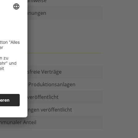
r als eine Zahlweise
ruckte Rechnungen
t es Kautionsfreie Verträge
estitionen in Produktionsanlagen
chäftsform veröffentlicht
menbeteiligungen veröffentlicht
munaler Anteil