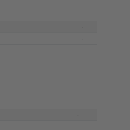
-
-
-