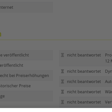
nternet
n
e veröffentlicht
nicht beantwortet
Pro
12 
eröffentlicht
nicht beantwortet
Dyn
echt bei Preiserhöhungen
nicht beantwortet
Aut
storischer Preise
nicht beantwortet
Wär
age
nicht beantwortet
Ver