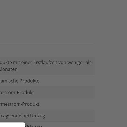
dukte mit einer Erstlaufzeit von weniger als
Monaten
amische Produkte
ostrom-Produkt
mestrom-Produkt
tragsende bei Umzug