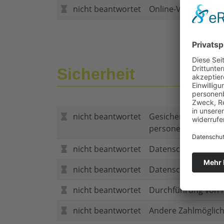
nicht beantwortet
Online-Vertragsabs
Sicherheit
nicht beantwortet
Gesicherte Verbind
personenbezogene
nicht beantwortet
Datenschutzerklär
nicht beantwortet
Datenschutzerkläru
nicht beantwortet
Durchführung von P
nicht beantwortet
Andere Zahlmöglich