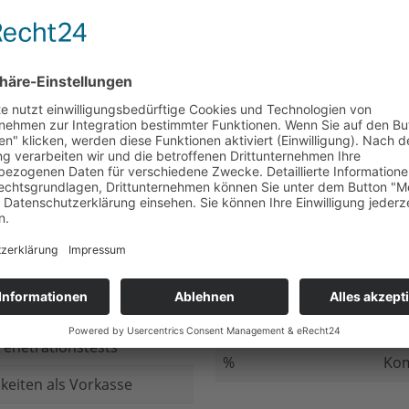
nicht beantwortet
Meh
chluss
nicht beantwortet
Ged
ung bei
nicht beantwortet
Gib
n Daten
nicht beantwortet
Inv
ung
nicht beantwortet
Ges
ng im Internet
nicht beantwortet
Fir
enetrationstests
%
Kom
keiten als Vorkasse