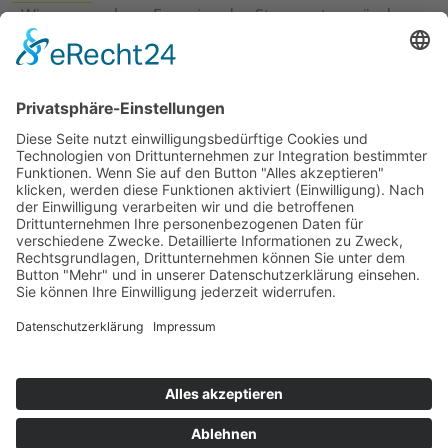
›
Wie erneuerbare Energien das Stromnetz verändern
›
Digitalisierung Energiewirtschaft: Effizienz, Netze und
Prozesse
›
Elektromobilität Energie: Chancen, Netze und
Geschäftsmodelle
›
Vorstandswechsel Westenergie: Böddeling übernimmt
befristet
›
Wasserstoff-Hochlauf: Dialog, Infrastruktur und
konkrete Schritte
›
Solaranlage Regenbogenfarben: FC St. Pauli und
LichtBlick installieren erste weltweite Anlage
Jetzt an der STUDIE360 teilnehmen
Wir möchten Transparenz mit einheitlichen Kriterien
schaffen und Hürden abbauen, deshalb ist uns Ihre
kostenlose Teilnahme wichtig. Die Ergebnisse werden
umgehend nach Teilnahme und Auswertung auf
unserer Webseite zur Verfügung gestellt.