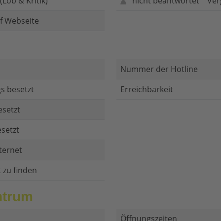
Lob & Kritik)
nicht beantwortet
Ver
f Webseite
Nummer der Hotline
s besetzt
Erreichbarkeit
esetzt
setzt
ternet
t zu finden
ntrum
Öffnungszeiten