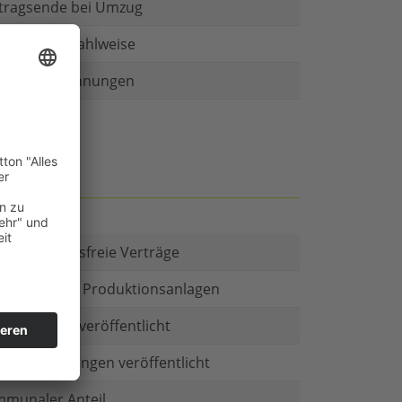
tragsende bei Umzug
r als eine Zahlweise
ruckte Rechnungen
t es Kautionsfreie Verträge
estitionen in Produktionsanlagen
chäftsform veröffentlicht
menbeteiligungen veröffentlicht
munaler Anteil