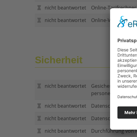
nicht beantwortet
Online-Tarifrechner
nicht beantwortet
Online-Vertragsabs
Sicherheit
nicht beantwortet
Gesicherte Verbind
personenbezogene
nicht beantwortet
Datenschutzerklär
nicht beantwortet
Datenschutzerkläru
nicht beantwortet
Durchführung von P