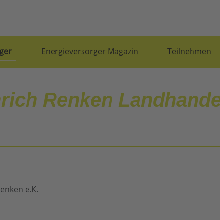
ger
Energieversorger Magazin
Teilnehmen
rich Renken Landhandel
Renken e.K.