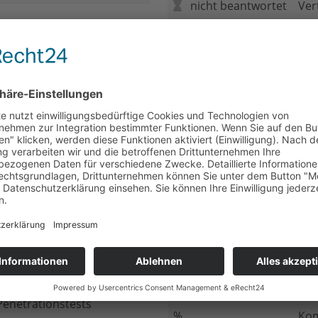
nicht beantwortet
Ver
nicht beantwortet
Meh
chluss
nicht beantwortet
Ged
ung bei
nicht beantwortet
Gib
n Daten
nicht beantwortet
Inv
ung
nicht beantwortet
Ges
ng im Internet
nicht beantwortet
Fir
enetrationstests
%
Kom