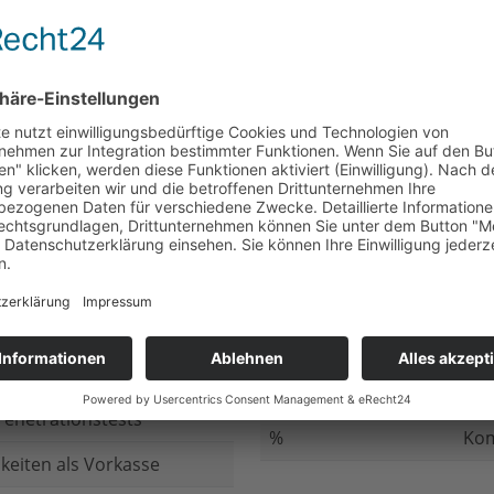
nicht beantwortet
Meh
chluss
nicht beantwortet
Ged
ung bei
nicht beantwortet
Gib
n Daten
nicht beantwortet
Inv
ung
nicht beantwortet
Ges
ng im Internet
nicht beantwortet
Fir
enetrationstests
%
Kom
keiten als Vorkasse