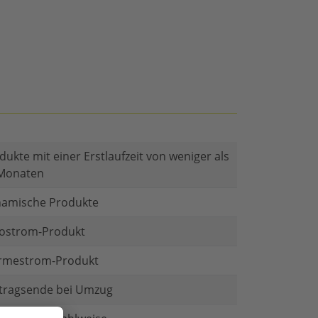
dukte mit einer Erstlaufzeit von weniger als
Monaten
amische Produkte
ostrom-Produkt
mestrom-Produkt
tragsende bei Umzug