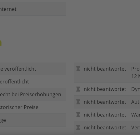
nternet
n
e veröffentlicht
nicht beantwortet
Pro
12 
eröffentlicht
nicht beantwortet
Dyn
echt bei Preiserhöhungen
nicht beantwortet
Aut
storischer Preise
nicht beantwortet
Wär
age
nicht beantwortet
Ver