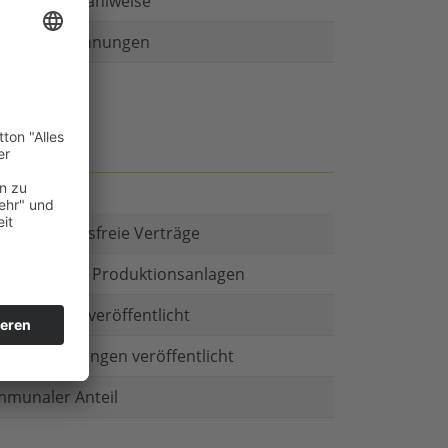
r als eine Zahlweise
ruckte Rechnungen
t es Kautionsfreie Verträge
estitionen in Produktionsanlagen
chäftsform veröffentlicht
menbeteiligungen veröffentlicht
munaler Anteil