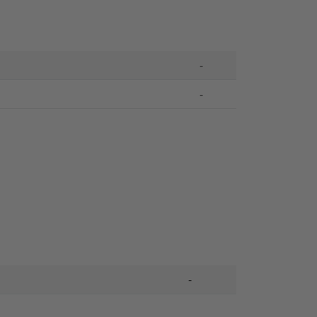
-
-
-