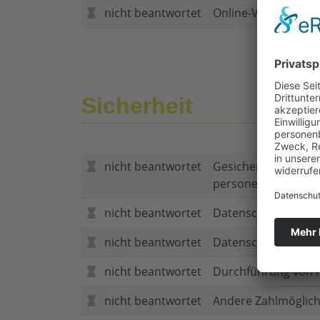
nicht beantwortet
Online-Vertragsabs
Sicherheit
nicht beantwortet
Gesicherte Verbind
personenbezogene
nicht beantwortet
Datenschutzerklär
nicht beantwortet
Datenschutzerkläru
nicht beantwortet
Durchführung von P
nicht beantwortet
Andere Zahlmöglich