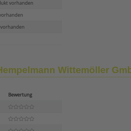
dukt vorhanden
vorhanden
t vorhanden
 Hempelmann Wittemöller Gm
Bewertung