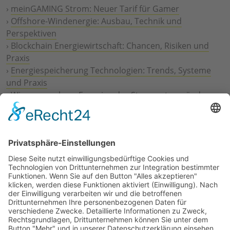
›
meinGAMING Strom: Neuer Tarif für Gamer
›
Offshore-Windenergie: Ausbau, Technik und
Perspektiven
›
Blockchain Energiewirtschaft: Chancen, Risiken und
Praxis
›
Energiespeicherung Technologien: Trends, Systeme
und Praxis
›
Wie erneuerbare Energien das Stromnetz verändern
›
Digitalisierung Energiewirtschaft: Effizienz, Netze und
Prozesse
›
Elektromobilität Energie: Chancen, Netze und
Geschäftsmodelle
›
Vorstandswechsel Westenergie: Böddeling übernimmt
befristet
›
Wasserstoff-Hochlauf: Dialog, Infrastruktur und
konkrete Schritte
›
Solaranlage Regenbogenfarben: FC St. Pauli und
LichtBlick installieren erste weltweite Anlage