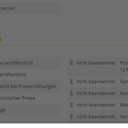
nternet
n
e veröffentlicht
nicht beantwortet
Pro
12 
eröffentlicht
nicht beantwortet
Dyn
echt bei Preiserhöhungen
nicht beantwortet
Aut
storischer Preise
nicht beantwortet
Wär
age
nicht beantwortet
Ver