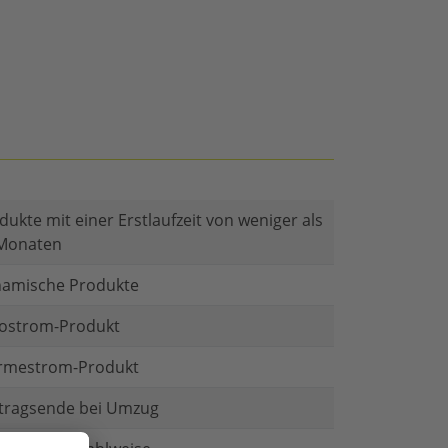
dukte mit einer Erstlaufzeit von weniger als
Monaten
amische Produkte
ostrom-Produkt
mestrom-Produkt
tragsende bei Umzug