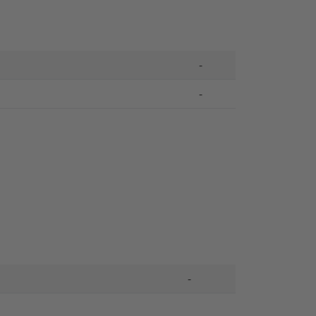
-
-
-