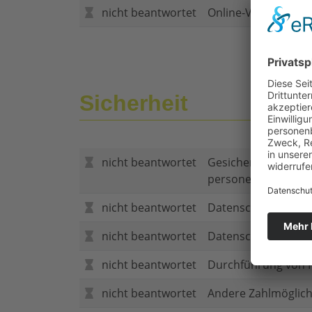
nicht beantwortet
Online-Vertragsabs
Sicherheit
nicht beantwortet
Gesicherte Verbind
personenbezogene
nicht beantwortet
Datenschutzerklär
nicht beantwortet
Datenschutzerkläru
nicht beantwortet
Durchführung von P
nicht beantwortet
Andere Zahlmöglich