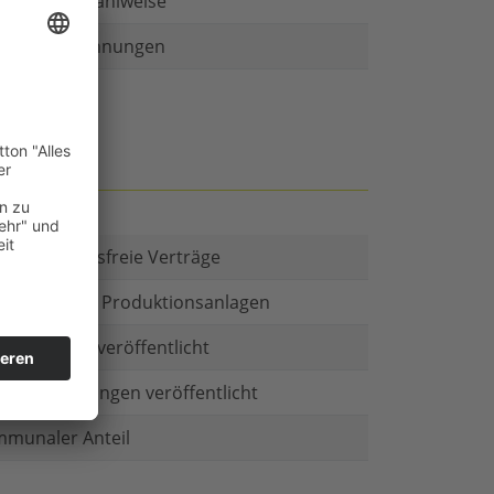
r als eine Zahlweise
ruckte Rechnungen
t es Kautionsfreie Verträge
estitionen in Produktionsanlagen
chäftsform veröffentlicht
menbeteiligungen veröffentlicht
munaler Anteil