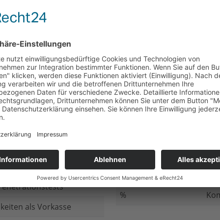
nicht beantwortet
Meh
chluss
nicht beantwortet
Ged
ung bei
nicht beantwortet
Gib
n Daten
nicht beantwortet
Inv
ung
nicht beantwortet
Ges
ng im Internet
nicht beantwortet
Fir
enetrationstests
%
Kom
keiten als Vorkasse