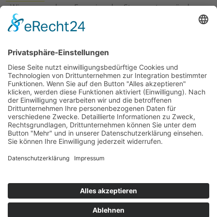
›
Wie erneuerbare Energien das Stromnetz verändern
›
Digitalisierung Energiewirtschaft: Effizienz, Netze und
Prozesse
›
Elektromobilität Energie: Chancen, Netze und
Geschäftsmodelle
›
Vorstandswechsel Westenergie: Böddeling übernimmt
befristet
›
Wasserstoff-Hochlauf: Dialog, Infrastruktur und
konkrete Schritte
›
Solaranlage Regenbogenfarben: FC St. Pauli und
LichtBlick installieren erste weltweite Anlage
Jetzt an der STUDIE360 teilnehmen
Wir möchten Transparenz mit einheitlichen Kriterien
schaffen und Hürden abbauen, deshalb ist uns Ihre
kostenlose Teilnahme wichtig. Die Ergebnisse werden
umgehend nach Teilnahme und Auswertung auf
unserer Webseite zur Verfügung gestellt.