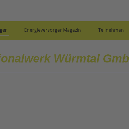
ger
Energieversorger Magazin
Teilnehmen
ionalwerk Würmtal Gmb