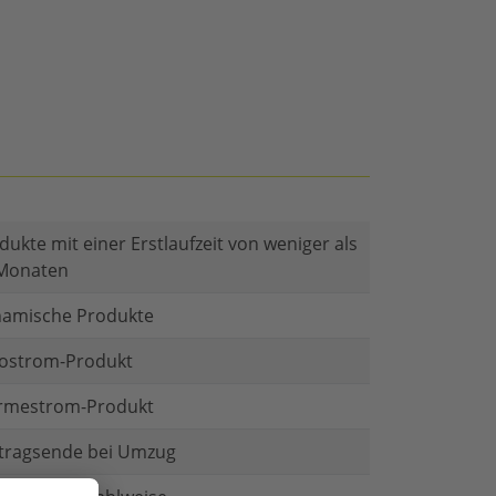
dukte mit einer Erstlaufzeit von weniger als
Monaten
amische Produkte
ostrom-Produkt
mestrom-Produkt
tragsende bei Umzug