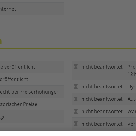
nternet
n
e veröffentlicht
nicht beantwortet
Pro
12 
eröffentlicht
nicht beantwortet
Dyn
echt bei Preiserhöhungen
nicht beantwortet
Aut
storischer Preise
nicht beantwortet
Wär
age
nicht beantwortet
Ver