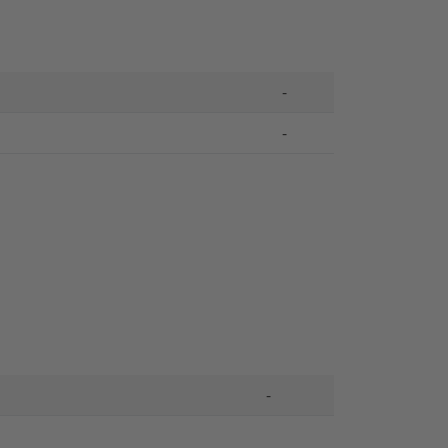
-
-
-