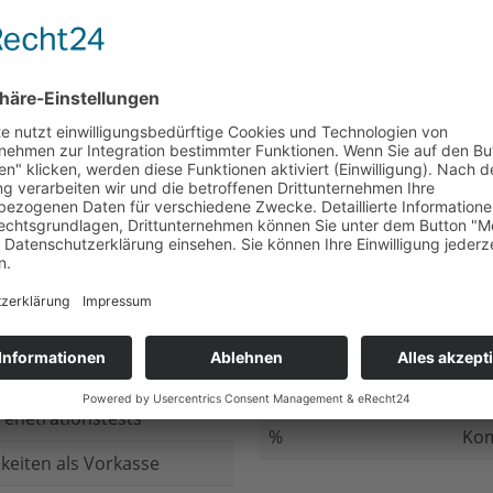
nicht beantwortet
Meh
chluss
nicht beantwortet
Ged
ung bei
nicht beantwortet
Gib
n Daten
nicht beantwortet
Inv
ung
nicht beantwortet
Ges
ng im Internet
nicht beantwortet
Fir
enetrationstests
%
Kom
keiten als Vorkasse