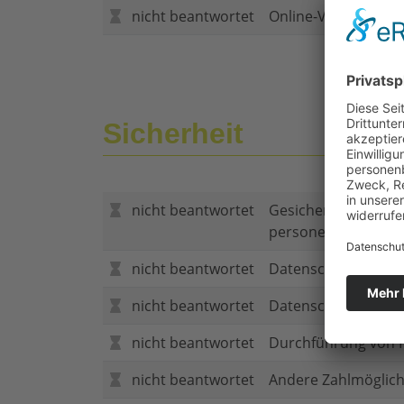
nicht beantwortet
Online-Vertragsabs
Sicherheit
nicht beantwortet
Gesicherte Verbind
personenbezogene
nicht beantwortet
Datenschutzerklär
nicht beantwortet
Datenschutzerkläru
nicht beantwortet
Durchführung von P
nicht beantwortet
Andere Zahlmöglich