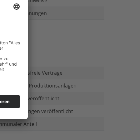
r als eine Zahlweise
ruckte Rechnungen
t es Kautionsfreie Verträge
estitionen in Produktionsanlagen
chäftsform veröffentlicht
menbeteiligungen veröffentlicht
munaler Anteil