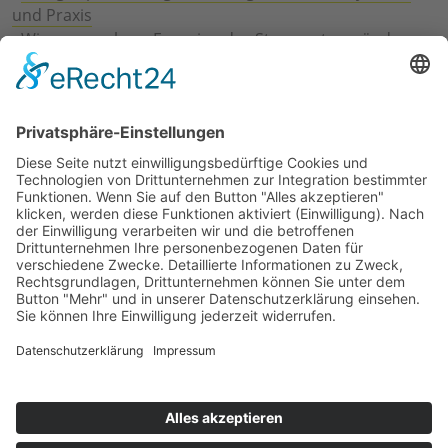
und Praxis
›
Wie erneuerbare Energien das Stromnetz verändern
›
Digitalisierung Energiewirtschaft: Effizienz, Netze und
Prozesse
›
Elektromobilität Energie: Chancen, Netze und
Geschäftsmodelle
›
Vorstandswechsel Westenergie: Böddeling übernimmt
befristet
›
Wasserstoff-Hochlauf: Dialog, Infrastruktur und
konkrete Schritte
›
Solaranlage Regenbogenfarben: FC St. Pauli und
LichtBlick installieren erste weltweite Anlage
Jetzt an der STUDIE360 teilnehmen
Wir möchten Transparenz mit einheitlichen Kriterien
schaffen und Hürden abbauen, deshalb ist uns Ihre
kostenlose Teilnahme wichtig. Die Ergebnisse werden
umgehend nach Teilnahme und Auswertung auf