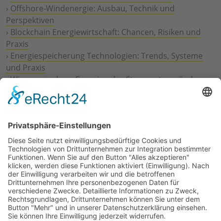
›
Offshore-Windenergie: Ausbau, Technik und
Perspektiven
›
Blockchain Energiewirtschaft: Chancen, Risiken und
Praxis
›
Energiespeicherung Technologien: Trends, Systeme
und Praxis
›
Wie erneuerbare Energien das Stromnetz verändern
›
Digitalisierung Energiewirtschaft: Effizienz, Netze und
Prozesse
›
Elektromobilität Energie: Chancen, Netze und
Geschäftsmodelle
›
Vorstandswechsel Westenergie: Böddeling übernimmt
befristet
›
Wasserstoff-Hochlauf: Dialog, Infrastruktur und
konkrete Schritte
›
Solaranlage Regenbogenfarben: FC St. Pauli und
LichtBlick installieren erste weltweite Anlage