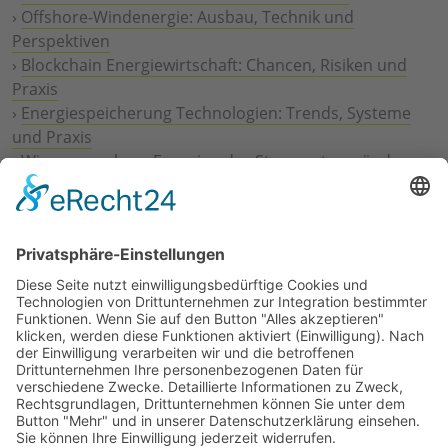
›
Offshore-Windenergie: Ausbau, Technik und
Perspektiven
›
Blockchain Energiewirtschaft: Chancen, Risiken und
Praxis
›
Energiespeicherung Technologien: Trends, Systeme
und Praxis
›
Wie erneuerbare Energien das Stromnetz verändern
›
Digitalisierung Energiewirtschaft: Effizienz, Netze und
Prozesse
›
Elektromobilität Energie: Chancen, Netze und
Geschäftsmodelle
›
Vorstandswechsel Westenergie: Böddeling übernimmt
befristet
›
Wasserstoff-Hochlauf: Dialog, Infrastruktur und
konkrete Schritte
›
Solaranlage Regenbogenfarben: FC St. Pauli und
LichtBlick installieren erste weltweite Anlage