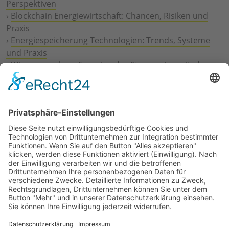
Perspektiven
›
Blockchain Energiewirtschaft: Chancen, Risiken und
Praxis
›
Energiespeicherung Technologien: Trends, Systeme
und Praxis
›
Wie erneuerbare Energien das Stromnetz verändern
›
Digitalisierung Energiewirtschaft: Effizienz, Netze und
Prozesse
›
Elektromobilität Energie: Chancen, Netze und
Geschäftsmodelle
›
Vorstandswechsel Westenergie: Böddeling übernimmt
befristet
›
Wasserstoff-Hochlauf: Dialog, Infrastruktur und
konkrete Schritte
›
Solaranlage Regenbogenfarben: FC St. Pauli und
LichtBlick installieren erste weltweite Anlage
Jetzt an der STUDIE360 teilnehmen
Wir möchten Transparenz mit einheitlichen Kriterien