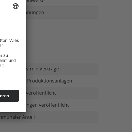
r als eine Zahlweise
ruckte Rechnungen
t es Kautionsfreie Verträge
estitionen in Produktionsanlagen
chäftsform veröffentlicht
menbeteiligungen veröffentlicht
munaler Anteil