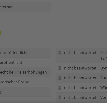
nternet
n
e veröffentlicht
nicht beantwortet
Pro
12 
eröffentlicht
nicht beantwortet
Dyn
echt bei Preiserhöhungen
nicht beantwortet
Aut
storischer Preise
nicht beantwortet
Wär
age
nicht beantwortet
Ver