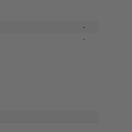
-
-
-