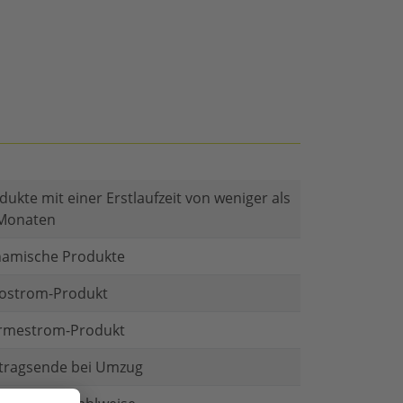
dukte mit einer Erstlaufzeit von weniger als
Monaten
amische Produkte
ostrom-Produkt
mestrom-Produkt
tragsende bei Umzug