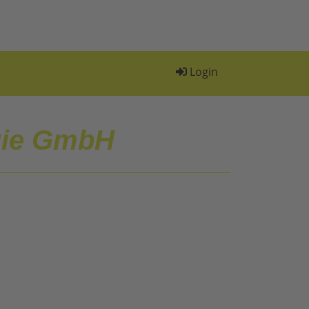
Login
gie GmbH