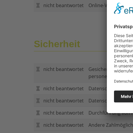
nicht beantwortet
Online-Vertragsabs
Sicherheit
nicht beantwortet
Gesicherte Verbind
personenbezogene
nicht beantwortet
Datenschutzerklär
nicht beantwortet
Datenschutzerkläru
nicht beantwortet
Durchführung von P
nicht beantwortet
Andere Zahlmöglich