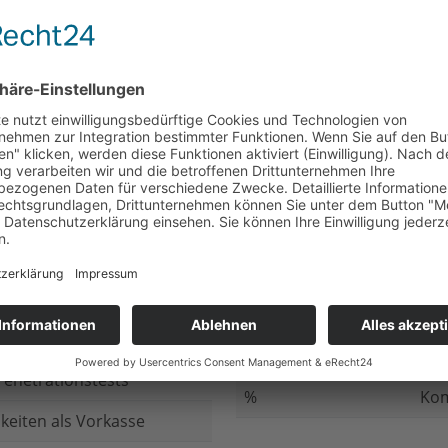
nicht beantwortet
Meh
chluss
nicht beantwortet
Ged
ung bei
nicht beantwortet
Gib
n Daten
nicht beantwortet
Inv
ung
nicht beantwortet
Ges
ng im Internet
nicht beantwortet
Fir
enetrationstests
%
Kom
keiten als Vorkasse