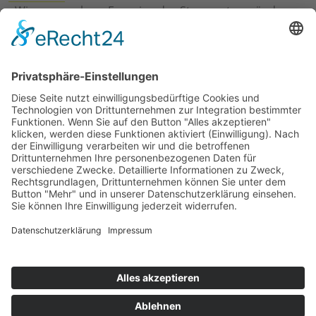
›
Wie erneuerbare Energien das Stromnetz verändern
›
Digitalisierung Energiewirtschaft: Effizienz, Netze und
Prozesse
›
Elektromobilität Energie: Chancen, Netze und
Geschäftsmodelle
›
Vorstandswechsel Westenergie: Böddeling übernimmt
befristet
›
Wasserstoff-Hochlauf: Dialog, Infrastruktur und
konkrete Schritte
›
Solaranlage Regenbogenfarben: FC St. Pauli und
LichtBlick installieren erste weltweite Anlage
Jetzt an der STUDIE360 teilnehmen
Wir möchten Transparenz mit einheitlichen Kriterien
schaffen und Hürden abbauen, deshalb ist uns Ihre
kostenlose Teilnahme wichtig. Die Ergebnisse werden
umgehend nach Teilnahme und Auswertung auf
unserer Webseite zur Verfügung gestellt.