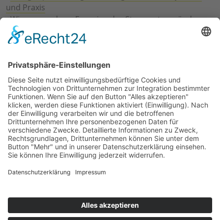
und Praxis
›
Wie erneuerbare Energien das Stromnetz verändern
›
Digitalisierung Energiewirtschaft: Effizienz, Netze und
Prozesse
›
Elektromobilität Energie: Chancen, Netze und
Geschäftsmodelle
›
Vorstandswechsel Westenergie: Böddeling übernimmt
befristet
›
Wasserstoff-Hochlauf: Dialog, Infrastruktur und
konkrete Schritte
›
Solaranlage Regenbogenfarben: FC St. Pauli und
LichtBlick installieren erste weltweite Anlage
Jetzt an der STUDIE360 teilnehmen
Wir möchten Transparenz mit einheitlichen Kriterien
schaffen und Hürden abbauen, deshalb ist uns Ihre
kostenlose Teilnahme wichtig. Die Ergebnisse werden
umgehend nach Teilnahme und Auswertung auf