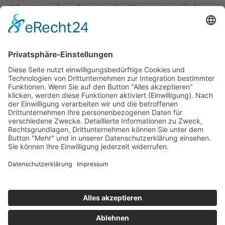
›
Wie erneuerbare Energien das Stromnetz verändern
›
Digitalisierung Energiewirtschaft: Effizienz, Netze und
Prozesse
›
Elektromobilität Energie: Chancen, Netze und
Geschäftsmodelle
›
Vorstandswechsel Westenergie: Böddeling übernimmt
befristet
›
Wasserstoff-Hochlauf: Dialog, Infrastruktur und
konkrete Schritte
›
Solaranlage Regenbogenfarben: FC St. Pauli und
LichtBlick installieren erste weltweite Anlage
Jetzt an der STUDIE360 teilnehmen
Wir möchten Transparenz mit einheitlichen Kriterien
schaffen und Hürden abbauen, deshalb ist uns Ihre
kostenlose Teilnahme wichtig. Die Ergebnisse werden
umgehend nach Teilnahme und Auswertung auf
unserer Webseite zur Verfügung gestellt.