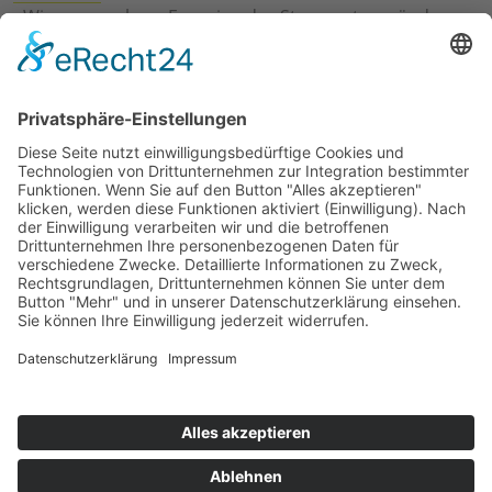
›
Wie erneuerbare Energien das Stromnetz verändern
›
Digitalisierung Energiewirtschaft: Effizienz, Netze und
Prozesse
›
Elektromobilität Energie: Chancen, Netze und
Geschäftsmodelle
›
Vorstandswechsel Westenergie: Böddeling übernimmt
befristet
›
Wasserstoff-Hochlauf: Dialog, Infrastruktur und
konkrete Schritte
›
Solaranlage Regenbogenfarben: FC St. Pauli und
LichtBlick installieren erste weltweite Anlage
Jetzt an der STUDIE360 teilnehmen
Wir möchten Transparenz mit einheitlichen Kriterien
schaffen und Hürden abbauen, deshalb ist uns Ihre
kostenlose Teilnahme wichtig. Die Ergebnisse werden
umgehend nach Teilnahme und Auswertung auf
unserer Webseite zur Verfügung gestellt.