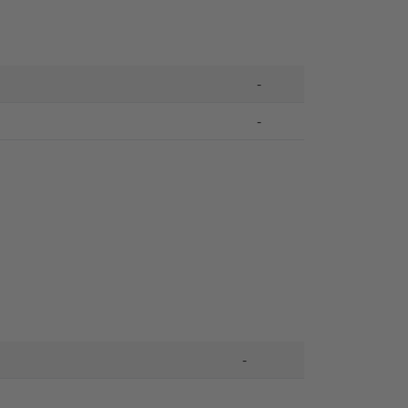
-
-
-