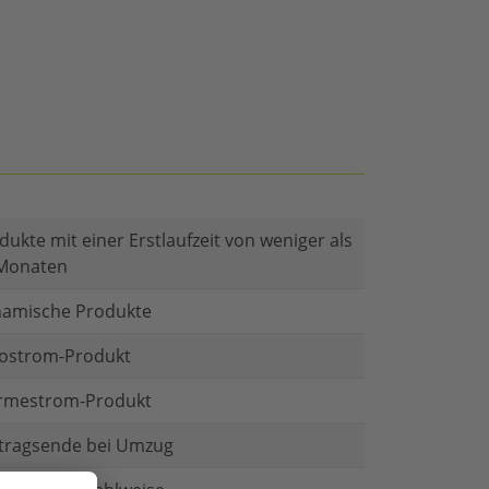
dukte mit einer Erstlaufzeit von weniger als
Monaten
amische Produkte
ostrom-Produkt
mestrom-Produkt
tragsende bei Umzug