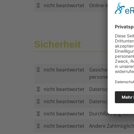
nicht beantwortet
Online-Vertragsabs
Sicherheit
nicht beantwortet
Gesicherte Verbind
personenbezogene
nicht beantwortet
Datenschutzerklär
nicht beantwortet
Datenschutzerkläru
nicht beantwortet
Durchführung von P
nicht beantwortet
Andere Zahlmöglich