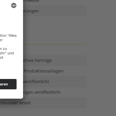
r als eine Zahlweise
ruckte Rechnungen
t es Kautionsfreie Verträge
estitionen in Produktionsanlagen
chäftsform veröffentlicht
menbeteiligungen veröffentlicht
munaler Anteil