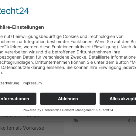
nicht beantwortet
Meh
chluss
nicht beantwortet
Ged
ung bei
nicht beantwortet
Gib
n Daten
nicht beantwortet
Inv
ung
nicht beantwortet
Ges
ng im Internet
nicht beantwortet
Fir
enetrationstests
%
Kom
keiten als Vorkasse