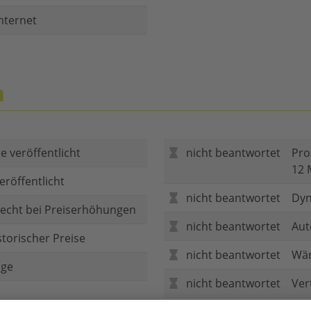
nternet
n
e veröffentlicht
nicht beantwortet
Pro
12 
eröffentlicht
nicht beantwortet
Dyn
echt bei Preiserhöhungen
nicht beantwortet
Aut
storischer Preise
nicht beantwortet
Wär
age
nicht beantwortet
Ver