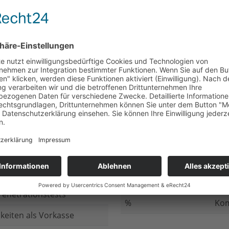
nicht beantwortet
Meh
chluss
nicht beantwortet
Ged
ung bei
nicht beantwortet
Gib
n Daten
nicht beantwortet
Inv
ung
nicht beantwortet
Ges
ng im Internet
nicht beantwortet
Fir
enetrationstests
%
Kom
keiten als Vorkasse