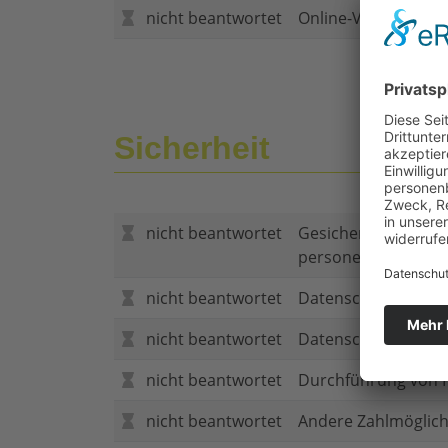
nicht beantwortet
Online-Vertragsabs
Sicherheit
nicht beantwortet
Gesicherte Verbind
personenbezogene
nicht beantwortet
Datenschutzerklär
nicht beantwortet
Datenschutzerkläru
nicht beantwortet
Durchführung von P
nicht beantwortet
Andere Zahlmöglich