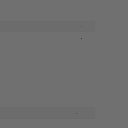
-
-
-