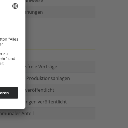
r als eine Zahlweise
ruckte Rechnungen
t es Kautionsfreie Verträge
estitionen in Produktionsanlagen
chäftsform veröffentlicht
menbeteiligungen veröffentlicht
munaler Anteil