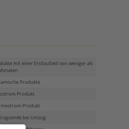
dukte mit einer Erstlaufzeit von weniger als
Monaten
amische Produkte
ostrom-Produkt
mestrom-Produkt
tragsende bei Umzug