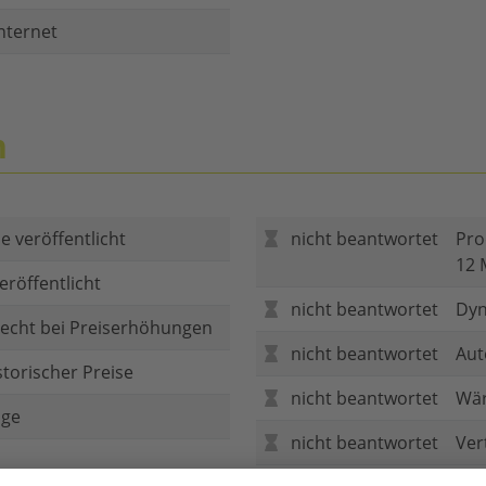
nternet
n
e veröffentlicht
nicht beantwortet
Pro
12 
eröffentlicht
nicht beantwortet
Dyn
echt bei Preiserhöhungen
nicht beantwortet
Aut
storischer Preise
nicht beantwortet
Wär
age
nicht beantwortet
Ver