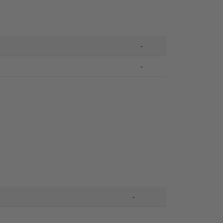
-
-
-