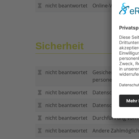
nicht beantwortet
Online-Vertragsabs
Sicherheit
nicht beantwortet
Gesicherte Verbind
personenbezogene
nicht beantwortet
Datenschutzerklär
nicht beantwortet
Datenschutzerkläru
nicht beantwortet
Durchführung von P
nicht beantwortet
Andere Zahlmöglich