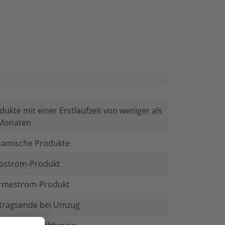
dukte mit einer Erstlaufzeit von weniger als
Monaten
amische Produkte
ostrom-Produkt
mestrom-Produkt
tragsende bei Umzug