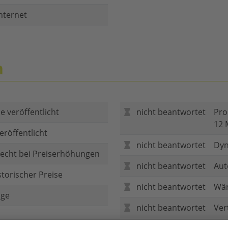
nternet
n
e veröffentlicht
nicht beantwortet
Pro
12 
eröffentlicht
nicht beantwortet
Dyn
echt bei Preiserhöhungen
nicht beantwortet
Aut
storischer Preise
nicht beantwortet
Wär
age
nicht beantwortet
Ver