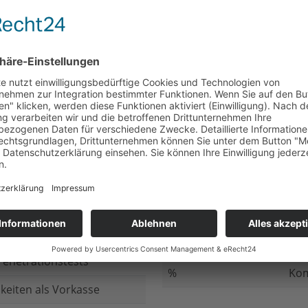
nicht beantwortet
Meh
chluss
nicht beantwortet
Ged
ung bei
nicht beantwortet
Gib
n Daten
nicht beantwortet
Inv
ung
nicht beantwortet
Ges
ng im Internet
nicht beantwortet
Fir
enetrationstests
%
Kom
keiten als Vorkasse