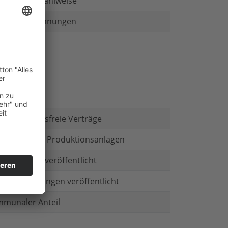
r als eine Zahlweise
ruckte Rechnungen
t es Kautionsfreie Verträge
estitionen in Produktionsanlagen
chäftsform veröffentlicht
menbeteiligungen veröffentlicht
munaler Anteil