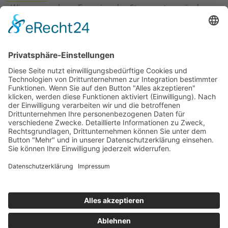
›
Wie erneuerbare Energien das Stromnetz verändern
›
Digitalisierung Energiewirtschaft: Effizienz, Netze und
Prozesse
›
Elektromobilität Energie: Chancen, Netze und
Geschäftsmodelle
›
Vorstandswechsel Westenergie: Böddeling übernimmt
befristet
›
Wasserstoff-Hochlauf: Dialog, Infrastruktur und
konkrete Schritte
›
Solaranlage Regenbogenfarben: FC St. Pauli und
LichtBlick installieren erste weltweite Anlage
Jetzt an der STUDIE360 teilnehmen
Wir möchten Transparenz mit einheitlichen Kriterien
schaffen und Hürden abbauen, deshalb ist uns Ihre
kostenlose Teilnahme wichtig. Die Ergebnisse werden
umgehend nach Teilnahme und Auswertung auf
unserer Webseite zur Verfügung gestellt.