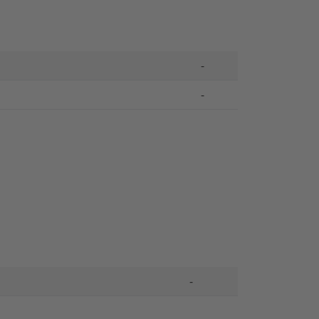
-
-
-