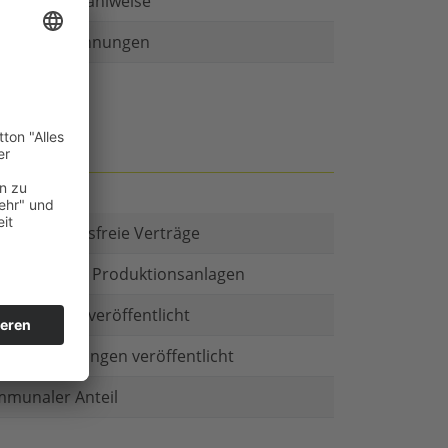
r als eine Zahlweise
ruckte Rechnungen
t es Kautionsfreie Verträge
estitionen in Produktionsanlagen
chäftsform veröffentlicht
menbeteiligungen veröffentlicht
munaler Anteil