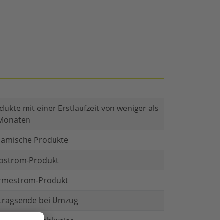
dukte mit einer Erstlaufzeit von weniger als
Monaten
amische Produkte
ostrom-Produkt
mestrom-Produkt
tragsende bei Umzug