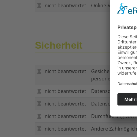
nicht beantwortet
Online-Vertragsabs
Sicherheit
nicht beantwortet
Gesicherte Verbind
personenbezogene
nicht beantwortet
Datenschutzerklär
nicht beantwortet
Datenschutzerkläru
nicht beantwortet
Durchführung von P
nicht beantwortet
Andere Zahlmöglich