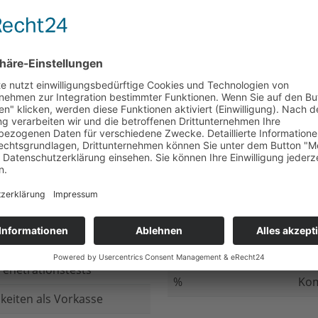
nicht beantwortet
Meh
chluss
nicht beantwortet
Ged
ung bei
nicht beantwortet
Gib
n Daten
nicht beantwortet
Inv
ung
nicht beantwortet
Ges
ng im Internet
nicht beantwortet
Fir
enetrationstests
%
Kom
keiten als Vorkasse