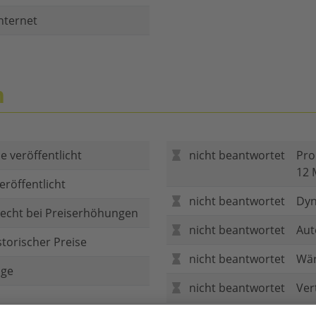
nternet
n
e veröffentlicht
nicht beantwortet
Pro
12 
eröffentlicht
nicht beantwortet
Dyn
echt bei Preiserhöhungen
nicht beantwortet
Aut
storischer Preise
nicht beantwortet
Wär
age
nicht beantwortet
Ver