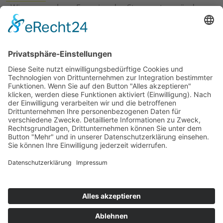
›
Wie erneuerbare Energien das Stromnetz verändern
›
Digitalisierung Energiewirtschaft: Effizienz, Netze und
Prozesse
›
Elektromobilität Energie: Chancen, Netze und
Geschäftsmodelle
›
Vorstandswechsel Westenergie: Böddeling übernimmt
befristet
›
Wasserstoff-Hochlauf: Dialog, Infrastruktur und
konkrete Schritte
›
Solaranlage Regenbogenfarben: FC St. Pauli und
LichtBlick installieren erste weltweite Anlage
Jetzt an der STUDIE360 teilnehmen
Wir möchten Transparenz mit einheitlichen Kriterien
schaffen und Hürden abbauen, deshalb ist uns Ihre
kostenlose Teilnahme wichtig. Die Ergebnisse werden
umgehend nach Teilnahme und Auswertung auf
unserer Webseite zur Verfügung gestellt.