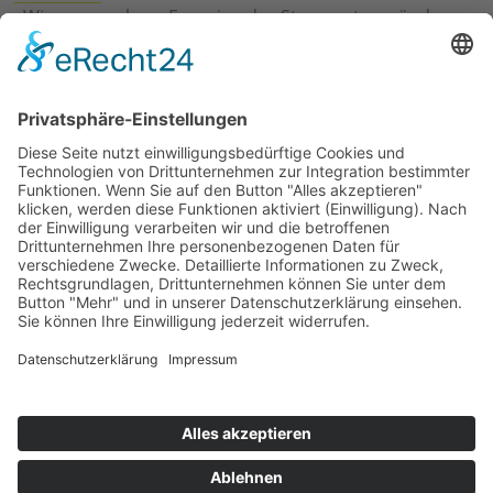
›
Wie erneuerbare Energien das Stromnetz verändern
›
Digitalisierung Energiewirtschaft: Effizienz, Netze und
Prozesse
›
Elektromobilität Energie: Chancen, Netze und
Geschäftsmodelle
›
Vorstandswechsel Westenergie: Böddeling übernimmt
befristet
›
Wasserstoff-Hochlauf: Dialog, Infrastruktur und
konkrete Schritte
›
Solaranlage Regenbogenfarben: FC St. Pauli und
LichtBlick installieren erste weltweite Anlage
Jetzt an der STUDIE360 teilnehmen
Wir möchten Transparenz mit einheitlichen Kriterien
schaffen und Hürden abbauen, deshalb ist uns Ihre
kostenlose Teilnahme wichtig. Die Ergebnisse werden
umgehend nach Teilnahme und Auswertung auf
unserer Webseite zur Verfügung gestellt.