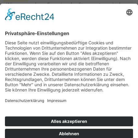
›
Wie erneuerbare Energien das Stromnetz verändern
›
Digitalisierung Energiewirtschaft: Effizienz, Netze und
Prozesse
›
Elektromobilität Energie: Chancen, Netze und
Geschäftsmodelle
›
Vorstandswechsel Westenergie: Böddeling übernimmt
befristet
›
Wasserstoff-Hochlauf: Dialog, Infrastruktur und
konkrete Schritte
›
Solaranlage Regenbogenfarben: FC St. Pauli und
LichtBlick installieren erste weltweite Anlage
Jetzt an der STUDIE360 teilnehmen
Wir möchten Transparenz mit einheitlichen Kriterien
schaffen und Hürden abbauen, deshalb ist uns Ihre
kostenlose Teilnahme wichtig. Die Ergebnisse werden
umgehend nach Teilnahme und Auswertung auf
unserer Webseite zur Verfügung gestellt.