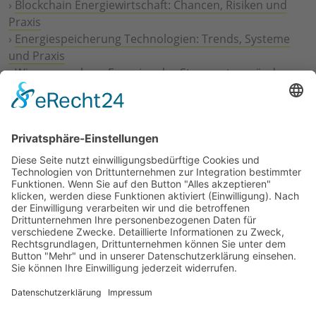
›
Blockchain Energiewirtschaft: Chancen, Risiken und
Praxis
›
Energiespeicherung Technologien: Trends, Systeme
und Praxis
›
Wie erneuerbare Energien das Stromnetz verändern
›
Digitalisierung Energiewirtschaft: Effizienz, Netze und
Prozesse
›
Elektromobilität Energie: Chancen, Netze und
Geschäftsmodelle
›
Vorstandswechsel Westenergie: Böddeling übernimmt
befristet
›
Wasserstoff-Hochlauf: Dialog, Infrastruktur und
konkrete Schritte
›
Solaranlage Regenbogenfarben: FC St. Pauli und
LichtBlick installieren erste weltweite Anlage
Jetzt an der STUDIE360 teilnehmen
Wir möchten Transparenz mit einheitlichen Kriterien
schaffen und Hürden abbauen, deshalb ist uns Ihre