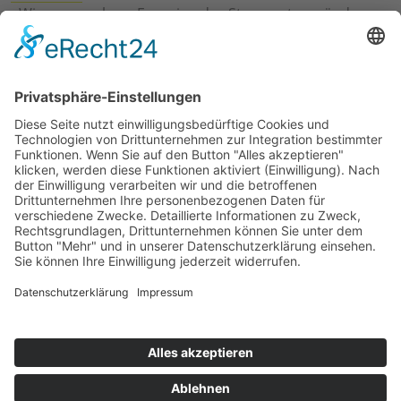
›
Wie erneuerbare Energien das Stromnetz verändern
›
Digitalisierung Energiewirtschaft: Effizienz, Netze und
Prozesse
›
Elektromobilität Energie: Chancen, Netze und
Geschäftsmodelle
›
Vorstandswechsel Westenergie: Böddeling übernimmt
befristet
›
Wasserstoff-Hochlauf: Dialog, Infrastruktur und
konkrete Schritte
›
Solaranlage Regenbogenfarben: FC St. Pauli und
LichtBlick installieren erste weltweite Anlage
Jetzt an der STUDIE360 teilnehmen
Wir möchten Transparenz mit einheitlichen Kriterien
schaffen und Hürden abbauen, deshalb ist uns Ihre
kostenlose Teilnahme wichtig. Die Ergebnisse werden
umgehend nach Teilnahme und Auswertung auf
unserer Webseite zur Verfügung gestellt.