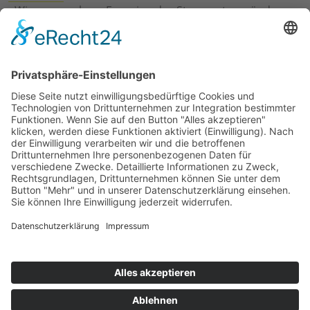
›
Wie erneuerbare Energien das Stromnetz verändern
›
Digitalisierung Energiewirtschaft: Effizienz, Netze und
Prozesse
›
Elektromobilität Energie: Chancen, Netze und
Geschäftsmodelle
›
Vorstandswechsel Westenergie: Böddeling übernimmt
befristet
›
Wasserstoff-Hochlauf: Dialog, Infrastruktur und
konkrete Schritte
›
Solaranlage Regenbogenfarben: FC St. Pauli und
LichtBlick installieren erste weltweite Anlage
Jetzt an der STUDIE360 teilnehmen
Wir möchten Transparenz mit einheitlichen Kriterien
schaffen und Hürden abbauen, deshalb ist uns Ihre
kostenlose Teilnahme wichtig. Die Ergebnisse werden
umgehend nach Teilnahme und Auswertung auf
unserer Webseite zur Verfügung gestellt.