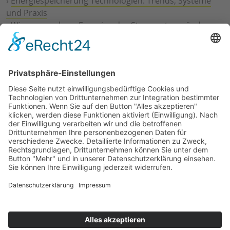
›
Energiespeicherung Technologien: Trends, Systeme
und Praxis
›
Wie erneuerbare Energien das Stromnetz verändern
›
Digitalisierung Energiewirtschaft: Effizienz, Netze und
Prozesse
›
Elektromobilität Energie: Chancen, Netze und
Geschäftsmodelle
›
Vorstandswechsel Westenergie: Böddeling übernimmt
befristet
›
Wasserstoff-Hochlauf: Dialog, Infrastruktur und
konkrete Schritte
›
Solaranlage Regenbogenfarben: FC St. Pauli und
LichtBlick installieren erste weltweite Anlage
Jetzt an der STUDIE360 teilnehmen
Wir möchten Transparenz mit einheitlichen Kriterien
schaffen und Hürden abbauen, deshalb ist uns Ihre
kostenlose Teilnahme wichtig. Die Ergebnisse werden
umgehend nach Teilnahme und Auswertung auf