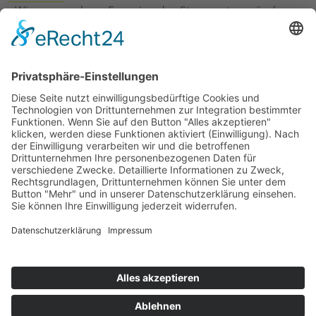
›
Wie erneuerbare Energien das Stromnetz verändern
›
Digitalisierung Energiewirtschaft: Effizienz, Netze und
Prozesse
›
Elektromobilität Energie: Chancen, Netze und
Geschäftsmodelle
›
Vorstandswechsel Westenergie: Böddeling übernimmt
befristet
›
Wasserstoff-Hochlauf: Dialog, Infrastruktur und
konkrete Schritte
›
Solaranlage Regenbogenfarben: FC St. Pauli und
LichtBlick installieren erste weltweite Anlage
Jetzt an der STUDIE360 teilnehmen
Wir möchten Transparenz mit einheitlichen Kriterien
schaffen und Hürden abbauen, deshalb ist uns Ihre
kostenlose Teilnahme wichtig. Die Ergebnisse werden
umgehend nach Teilnahme und Auswertung auf
unserer Webseite zur Verfügung gestellt.