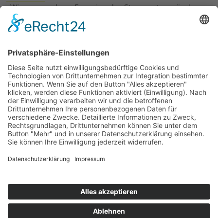
›
Wie erneuerbare Energien das Stromnetz verändern
›
Digitalisierung Energiewirtschaft: Effizienz, Netze und
Prozesse
›
Elektromobilität Energie: Chancen, Netze und
Geschäftsmodelle
›
Vorstandswechsel Westenergie: Böddeling übernimmt
befristet
›
Wasserstoff-Hochlauf: Dialog, Infrastruktur und
konkrete Schritte
›
Solaranlage Regenbogenfarben: FC St. Pauli und
LichtBlick installieren erste weltweite Anlage
Jetzt an der STUDIE360 teilnehmen
Wir möchten Transparenz mit einheitlichen Kriterien
schaffen und Hürden abbauen, deshalb ist uns Ihre
kostenlose Teilnahme wichtig. Die Ergebnisse werden
umgehend nach Teilnahme und Auswertung auf
unserer Webseite zur Verfügung gestellt.