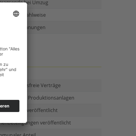
tragsende bei Umzug
r als eine Zahlweise
ruckte Rechnungen
t es Kautionsfreie Verträge
estitionen in Produktionsanlagen
chäftsform veröffentlicht
menbeteiligungen veröffentlicht
munaler Anteil