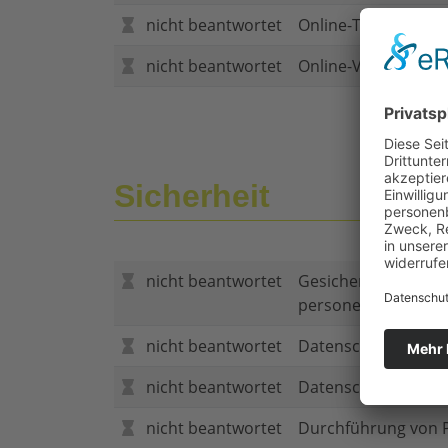
nicht beantwortet
Online-Tarifrechner
nicht beantwortet
Online-Vertragsabs
Sicherheit
nicht beantwortet
Gesicherte Verbind
personenbezogene
nicht beantwortet
Datenschutzerklär
nicht beantwortet
Datenschutzerkläru
nicht beantwortet
Durchführung von P