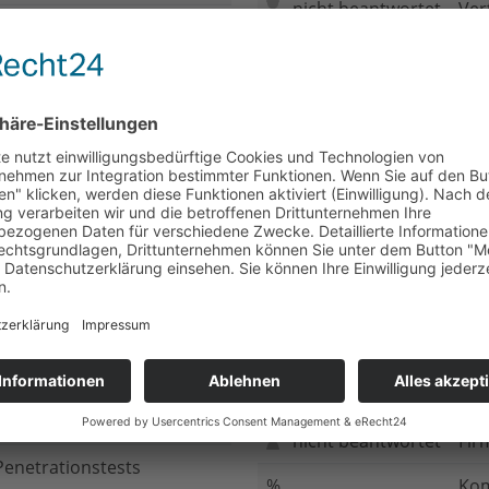
nicht beantwortet
Ver
nicht beantwortet
Meh
chluss
nicht beantwortet
Ged
ung bei
nicht beantwortet
Gib
n Daten
nicht beantwortet
Inv
ung
nicht beantwortet
Ges
ng im Internet
nicht beantwortet
Fir
enetrationstests
%
Kom