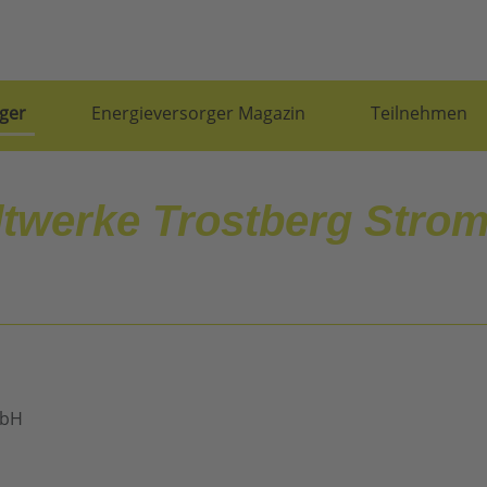
ger
Energieversorger Magazin
Teilnehmen
dtwerke Trostberg Stro
mbH