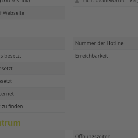
Lob & Kritik)
nicht beantwortet
Ver
f Webseite
Nummer der Hotline
s besetzt
Erreichbarkeit
esetzt
setzt
ternet
t zu finden
ntrum
Öffnungszeiten