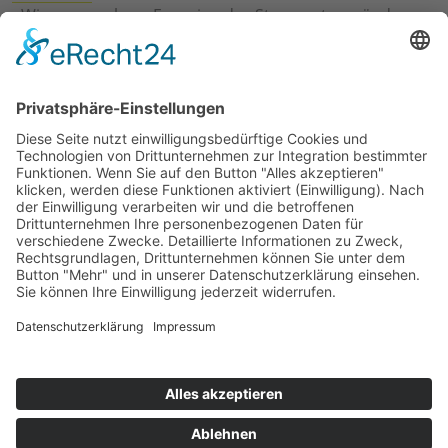
›
Wie erneuerbare Energien das Stromnetz verändern
›
Digitalisierung Energiewirtschaft: Effizienz, Netze und
Prozesse
›
Elektromobilität Energie: Chancen, Netze und
Geschäftsmodelle
›
Vorstandswechsel Westenergie: Böddeling übernimmt
befristet
›
Wasserstoff-Hochlauf: Dialog, Infrastruktur und
konkrete Schritte
›
Solaranlage Regenbogenfarben: FC St. Pauli und
LichtBlick installieren erste weltweite Anlage
Jetzt an der STUDIE360 teilnehmen
Wir möchten Transparenz mit einheitlichen Kriterien
schaffen und Hürden abbauen, deshalb ist uns Ihre
kostenlose Teilnahme wichtig. Die Ergebnisse werden
umgehend nach Teilnahme und Auswertung auf
unserer Webseite zur Verfügung gestellt.