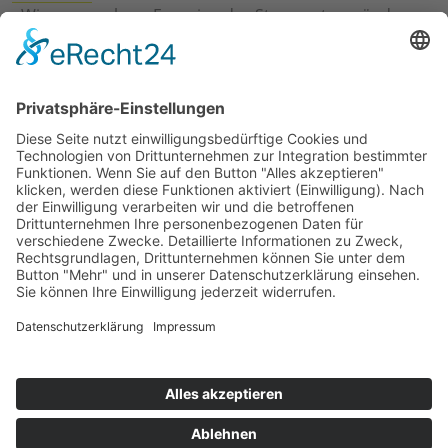
›
Wie erneuerbare Energien das Stromnetz verändern
›
Digitalisierung Energiewirtschaft: Effizienz, Netze und
Prozesse
›
Elektromobilität Energie: Chancen, Netze und
Geschäftsmodelle
›
Vorstandswechsel Westenergie: Böddeling übernimmt
befristet
›
Wasserstoff-Hochlauf: Dialog, Infrastruktur und
konkrete Schritte
›
Solaranlage Regenbogenfarben: FC St. Pauli und
LichtBlick installieren erste weltweite Anlage
Jetzt an der STUDIE360 teilnehmen
Wir möchten Transparenz mit einheitlichen Kriterien
schaffen und Hürden abbauen, deshalb ist uns Ihre
kostenlose Teilnahme wichtig. Die Ergebnisse werden
umgehend nach Teilnahme und Auswertung auf
unserer Webseite zur Verfügung gestellt.