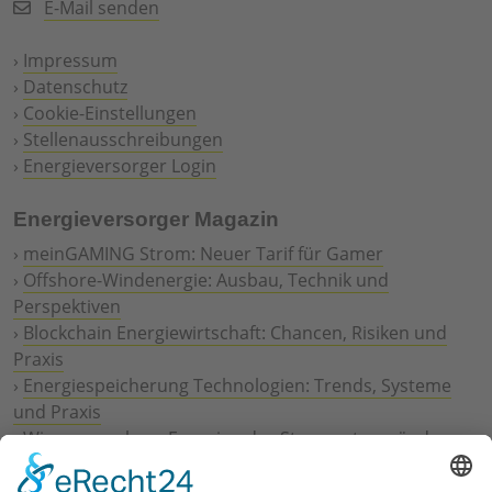
E-Mail senden
›
Impressum
›
Datenschutz
›
Cookie-Einstellungen
›
Stellenausschreibungen
›
Energieversorger Login
Energieversorger Magazin
›
meinGAMING Strom: Neuer Tarif für Gamer
›
Offshore-Windenergie: Ausbau, Technik und
Perspektiven
›
Blockchain Energiewirtschaft: Chancen, Risiken und
Praxis
›
Energiespeicherung Technologien: Trends, Systeme
und Praxis
›
Wie erneuerbare Energien das Stromnetz verändern
›
Digitalisierung Energiewirtschaft: Effizienz, Netze und
Prozesse