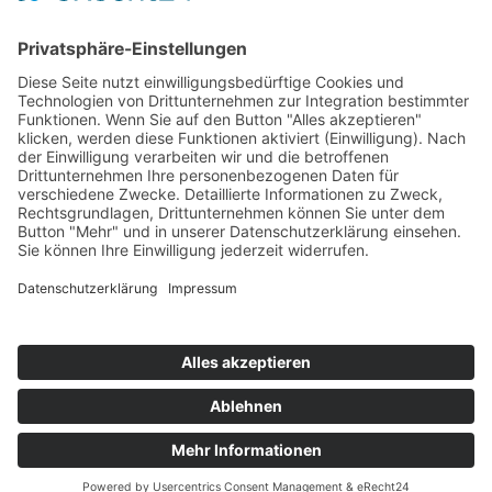
›
Elektromobilität Energie: Chancen, Netze und
Geschäftsmodelle
›
Vorstandswechsel Westenergie: Böddeling übernimmt
befristet
›
Wasserstoff-Hochlauf: Dialog, Infrastruktur und
konkrete Schritte
›
Solaranlage Regenbogenfarben: FC St. Pauli und
LichtBlick installieren erste weltweite Anlage
Jetzt an der STUDIE360 teilnehmen
Wir möchten Transparenz mit einheitlichen Kriterien
schaffen und Hürden abbauen, deshalb ist uns Ihre
kostenlose Teilnahme wichtig. Die Ergebnisse werden
umgehend nach Teilnahme und Auswertung auf
unserer Webseite zur Verfügung gestellt.
Jetzt teilnehmen