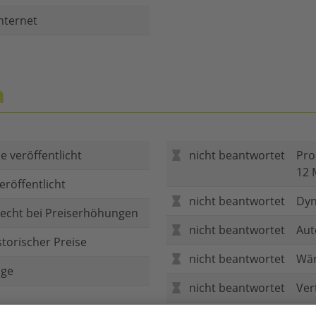
nternet
n
e veröffentlicht
nicht beantwortet
Pro
12 
eröffentlicht
nicht beantwortet
Dyn
echt bei Preiserhöhungen
nicht beantwortet
Aut
storischer Preise
nicht beantwortet
Wär
age
nicht beantwortet
Ver