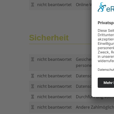
nicht beantwortet
Online-Vertragsabs
Sicherheit
nicht beantwortet
Gesicherte Verbind
personenbezogene
nicht beantwortet
Datenschutzerklär
nicht beantwortet
Datenschutzerkläru
nicht beantwortet
Durchführung von P
nicht beantwortet
Andere Zahlmöglich