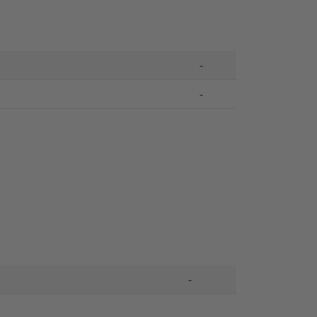
-
-
-