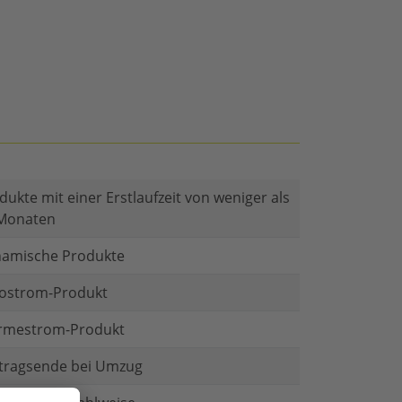
dukte mit einer Erstlaufzeit von weniger als
Monaten
amische Produkte
ostrom-Produkt
mestrom-Produkt
tragsende bei Umzug