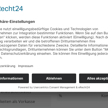
nicht beantwortet
Meh
chluss
nicht beantwortet
Ged
ung bei
nicht beantwortet
Gib
n Daten
nicht beantwortet
Inv
ung
nicht beantwortet
Ges
ng im Internet
nicht beantwortet
Fir
enetrationstests
%
Kom
keiten als Vorkasse