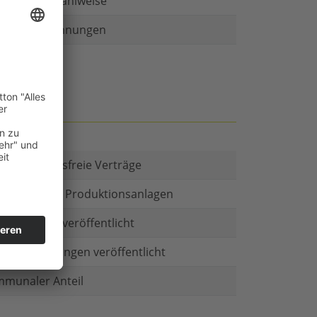
r als eine Zahlweise
ruckte Rechnungen
t es Kautionsfreie Verträge
estitionen in Produktionsanlagen
chäftsform veröffentlicht
menbeteiligungen veröffentlicht
munaler Anteil