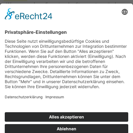
›
Wie erneuerbare Energien das Stromnetz verändern
›
Digitalisierung Energiewirtschaft: Effizienz, Netze und
Prozesse
›
Elektromobilität Energie: Chancen, Netze und
Geschäftsmodelle
›
Vorstandswechsel Westenergie: Böddeling übernimmt
befristet
›
Wasserstoff-Hochlauf: Dialog, Infrastruktur und
konkrete Schritte
›
Solaranlage Regenbogenfarben: FC St. Pauli und
LichtBlick installieren erste weltweite Anlage
Jetzt an der STUDIE360 teilnehmen
Wir möchten Transparenz mit einheitlichen Kriterien
schaffen und Hürden abbauen, deshalb ist uns Ihre
kostenlose Teilnahme wichtig. Die Ergebnisse werden
umgehend nach Teilnahme und Auswertung auf
unserer Webseite zur Verfügung gestellt.