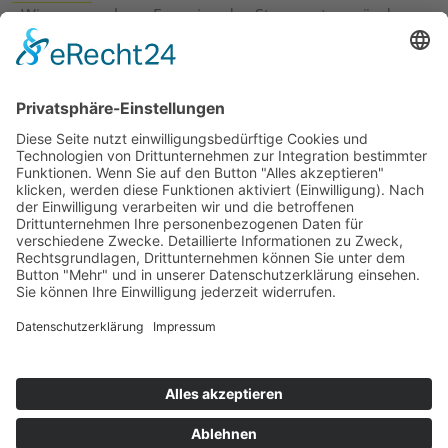
›
Wie erneuerbare Energien das Stromnetz verändern
›
Digitalisierung Energiewirtschaft: Effizienz, Netze und
Prozesse
›
Elektromobilität Energie: Chancen, Netze und
Geschäftsmodelle
›
Vorstandswechsel Westenergie: Böddeling übernimmt
befristet
›
Wasserstoff-Hochlauf: Dialog, Infrastruktur und
konkrete Schritte
›
Solaranlage Regenbogenfarben: FC St. Pauli und
LichtBlick installieren erste weltweite Anlage
Jetzt an der STUDIE360 teilnehmen
Wir möchten Transparenz mit einheitlichen Kriterien
schaffen und Hürden abbauen, deshalb ist uns Ihre
kostenlose Teilnahme wichtig. Die Ergebnisse werden
umgehend nach Teilnahme und Auswertung auf
unserer Webseite zur Verfügung gestellt.