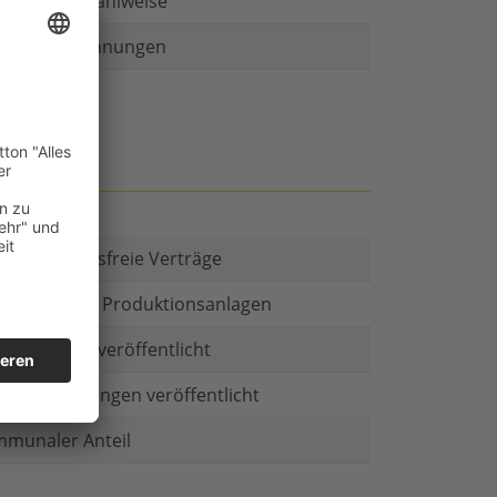
r als eine Zahlweise
ruckte Rechnungen
t es Kautionsfreie Verträge
estitionen in Produktionsanlagen
chäftsform veröffentlicht
menbeteiligungen veröffentlicht
munaler Anteil