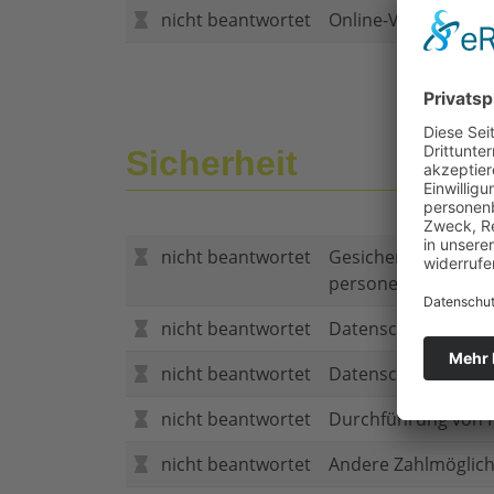
nicht beantwortet
Online-Vertragsabs
Sicherheit
nicht beantwortet
Gesicherte Verbind
personenbezogene
nicht beantwortet
Datenschutzerklär
nicht beantwortet
Datenschutzerkläru
nicht beantwortet
Durchführung von P
nicht beantwortet
Andere Zahlmöglich