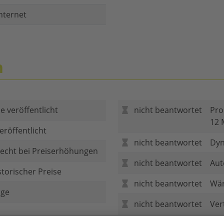
nternet
n
e veröffentlicht
nicht beantwortet
Pro
12 
eröffentlicht
nicht beantwortet
Dyn
echt bei Preiserhöhungen
nicht beantwortet
Aut
storischer Preise
nicht beantwortet
Wär
age
nicht beantwortet
Ver