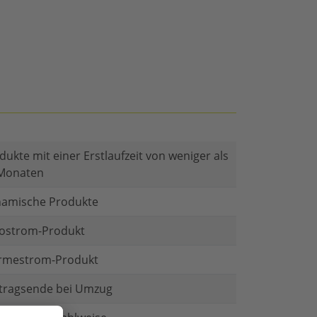
dukte mit einer Erstlaufzeit von weniger als
Monaten
amische Produkte
ostrom-Produkt
mestrom-Produkt
tragsende bei Umzug