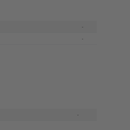
-
-
-