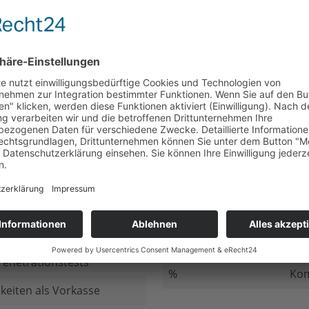
nicht beantwortet
Meh
chluss
nicht beantwortet
Ged
ung bei
nicht beantwortet
Gib
n Daten
nicht beantwortet
Inv
ung
nicht beantwortet
Ges
ng im Internet
nicht beantwortet
Fir
enetrationstests
%
Kom
keiten als Vorkasse